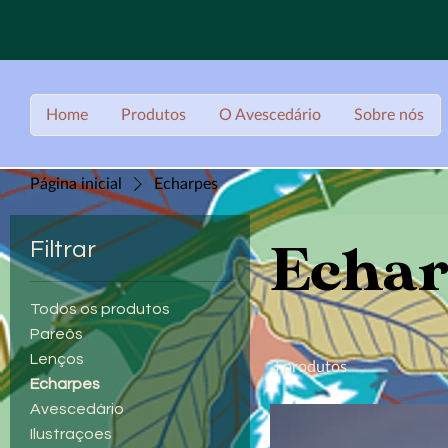
Home
Produtos
O Avescedário
Sobre nós
Página inicial
Echarpes
Echar
Filtrar
Todos os produtos
Pareôs
Lenços
3 produtos
Echarpes
Avescedário
Ilustraçoes