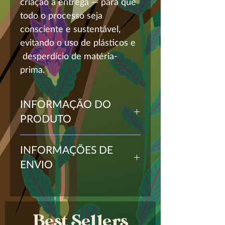
criação à entrega — para que
todo o processo seja
consciente e sustentável,
evitando o uso de plásticos e
desperdício de matéria-
prima.
INFORMAÇÃO DO
PRODUTO
Produto inspirado e feito na
INFORMAÇÕES DE
Ilhabela
ENVIO
Composição: 100% viscose
Taxas incluídas. Frete calculado
Tamanho: 90 x 90cm
no checkout.
MATÉRIA PRIMA DE FIBRA
Best Sellers